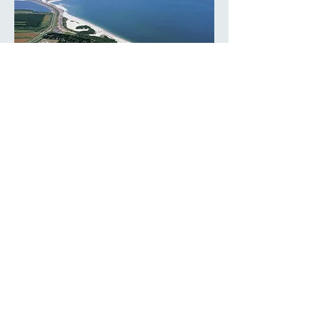
Die Noordzee Résidence De
Banjaard
Der familienfreundliche
Ferienpark bezaubert durch
die großzügige und stilvolle
Anlage. Genießen Sie die
stimmungsvolle Atmosphäre
bei einem Spaziergang und
erkunden Sie die